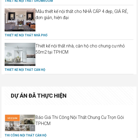
THIẾT KẾ NỘI THẤT SHOWROOM
Mẫu thiết kế nội thất cho NHÀ CẤP 4 đẹp, GIÁ RẺ,
đơn giản, hiện đại
THIẾT KẾ NỘI THẤT NHÀ PHỐ
Thiết kế nội thất nhà, căn hộ cho chung cư nhỏ
50m2 tại TPHCM
THIẾT KẾ NỘI THẤT CĂN HỘ
DỰ ÁN ĐÃ THỰC HIỆN
Báo Giá Thi Công Nội Thất Chung Cư Trọn Gói
TPHCM
THI CÔNG NỘI THẤT CĂN HỘ