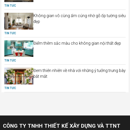
TIN TỨC
Không gian vô cùng ấm cúng nhờ gỗ ốp tường siêu
đẹp
TIN TỨC
Điểm thêm sắc màu cho không gian nội thất đẹp
TIN TỨC
Đem thiên nhiên về nhà với những ý tưởng trưng bày
bắt mắt
TIN TỨC
CÔNG TY TNHH THIẾT KẾ XÂY DỰNG VÀ TTNT