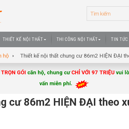
THIẾT KẾ NỘI THẤT
THI CÔNG NỘI THẤT
TIN TỨC
n hộ
Thiết kế nội thất chung cư 86m2 HIỆN ĐẠI t
t
TRỌN GÓI
căn hộ, chung cư
CHỈ VỚI 97 TRIỆU
vui l
vấn miễn phí.
ung cư 86m2 HIỆN ĐẠI theo x