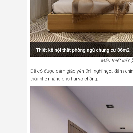
Mẫu thiết kế n
Để có được cảm giác yên tĩnh nghỉ ngơi, đắm chìm
thái, nhẹ nhàng cho hai vợ chồng.