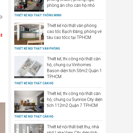
phòng ăn cho căn hộ nhỏ
THIẾT KẾ NỘI THẤT THÔNG MINH
ội
Thiết kế nội thất văn phòng
cao tốc Bạch Đằng, phòng vé
t
tàu cao tốcc tại TPHCM
THIẾT KẾ NỘI THẤT VĂN PHÒNG
Thiết kế, thi công nội thất căn
hộ, chung cư Vinhomes
Bason diện tích 50m2 Quận 1
TPHCM
THIẾT KẾ NỘI THẤT CĂN HỘ
Thiết kế, thi công nội thất căn
hộ, chung cư Sunrise City diện
tích 112m2 Quận 7 TPHCM
THIẾT KẾ NỘI THẤT CĂN HỘ
Thiết kế nội thất biệt thự, nhà
phố Lake View City diện tích