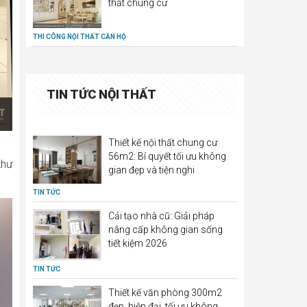
thất chung cư
THI CÔNG NỘI THẤT CĂN HỘ
TIN TỨC NỘI THẤT
Thiết kế nội thất chung cư
56m2: Bí quyết tối ưu không
thư
gian đẹp và tiện nghi
TIN TỨC
Cải tạo nhà cũ: Giải pháp
nâng cấp không gian sống
tiết kiệm 2026
TIN TỨC
Thiết kế văn phòng 300m2
đẹp, hiện đại, tối ưu không