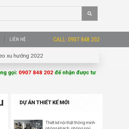
CALL: 0907 848 202
LIÊN HỆ
heo xu hướng 2022
òng gọi:
0907 848 202
để nhận được tư
u
DỰ ÁN THIẾT KẾ MỚI
Thiết kế nội thất thông minh
phòng khách, phòng ngủ,