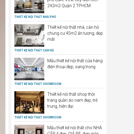
242m2 Quận 2 TPHCM
THIẾT KẾ NỘI THẤT NHÀ PHỐ
Thiết kế nội thất nhà, căn hộ
chung cư 45m2 ấn tượng, đẹp
mắt
THIẾT KẾ NỘI THẤT CĂN HỘ
Mẫu thiết kế nội thất cửa hàng
điện thoại đẹp, sang trọng
THIẾT KẾ NỘI THẤT SHOWROOM
Thiết kế nội thất shop thời
trang quần áo nam đẹp, trẻ
trung, hiện đại
THIẾT KẾ NỘI THẤT SHOWROOM
Mẫu thiết kế nội thất cho NHÀ
CẤP 4 đẹp, GIÁ RẺ, đơn giản,