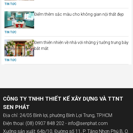
TIN TỨC
Điểm thêm sắc màu cho không gian nội thất đẹp
TIN TỨC
Đem thiên nhiên về nhà với những ý tưởng trưng bày
bắt mắt
TIN TỨC
CÔNG TY TNHH THIẾT KẾ XÂY DỰNG VÀ TTNT
SEN PHÁT
Địa chỉ: 24/05 Bình lợi, phường Bình Lợi Trung, TP.HCM
Điện thoại: (08) 0907 848 202 - info@senphat.com
Xưởng sản xuất: 64b/10, Đường số 11, P. Tăng Nhơn Phú B, Q.