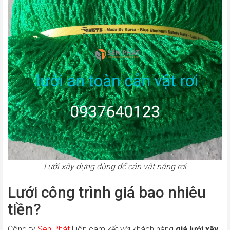
Lưới xây dựng dùng để cản vật nặng rơi
Lưới công trình giá bao nhiêu
tiền?
Công ty
Sen Phát
luôn cam kết với khách hàng
giá lưới xây