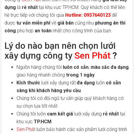
dựng
là
rẻ nhất
tại khu vực TP.HCM. Quý khách có thể liên
hệ trực tiếp với chúng tôi qua
Hotline: 0937640123
để
được
tư vấn miễn phí
về
giá bán
cũng như
phương án thi
công
phù hợp
an toàn
nhất cho công trình của bạn.
Lý do nào bạn nên chọn lưới
xây dựng công ty
Sen Phát
?
Nguồn hàng chúng tôi
luôn có sẵn
,
màu sắc đa dạng
,
giao hàng nhanh chóng
trong 1 ngày
.
Kích thước
lưới xây dựng rất
đa dạng
luôn
có sẵn
sàng khi khách hàng yêu cầu
.
Chúng tôi có đội ngũ tư vấn giúp quý khách hàng có
sự chọn lựa tốt nhất.
Chúng tôi luôn
cam kết giá
lưới xây dựng
rẻ nhất
tại
khu vực
TP.HCM
.
Sen Phát
luôn bảo hành các sản phẩm lưới công trình